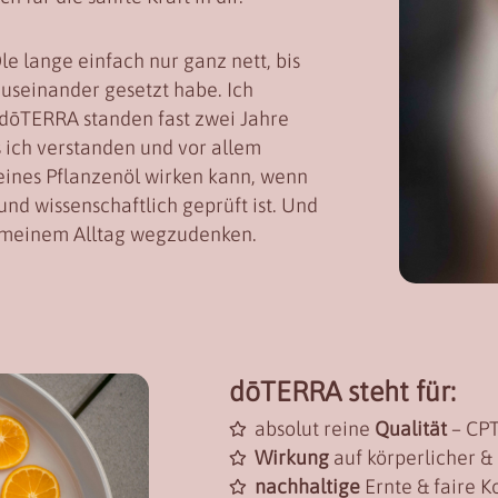
e lange einfach nur ganz nett, bis
auseinander gesetzt habe. Ich
n dōTERRA standen fast zwei Jahre
s ich verstanden und vor allem
reines Pflanzenöl wirken kann, wenn
 und wissenschaftlich geprüft ist. Und
us meinem Alltag wegzudenken.
dōTERRA steht für:
absolut reine
Qualität
– CPT
Wirkung
auf körperlicher &
nachhaltige
Ernte & faire K