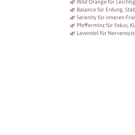
🌿 Wild Orange für Leichti
🌿 Balance für Erdung, Stab
🌿 Serenity für inneren Fr
🌿 Pfefferminz für Fokus, K
🌿 Lavendel für Nervensys