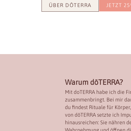
ÜBER DŌTERRA
JETZT 2
Warum dōTERRA?
Mit doTERRA habe ich die Fi
zusammenbringt. Bei mir dar
du findest Rituale für Körpe
von dōTERRA setzte ich Impu
hinausreichen: Sie nähren dei
Wahrnehmung und öffnen dich 