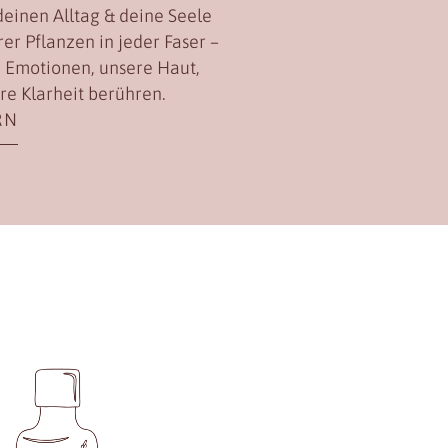
deinen Alltag & deine Seele
rer Pflanzen in jeder Faser –
re Emotionen, unsere Haut,
re Klarheit berühren.
RN